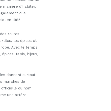
e manière d’habiter,
 également que
ial en 1985.
des routes
xtiles, les épices et
Europe. Avec le temps,
épices, tapis, bijoux,
bles donnent surtout
des marchés de
officielle du nom.
omme une artère