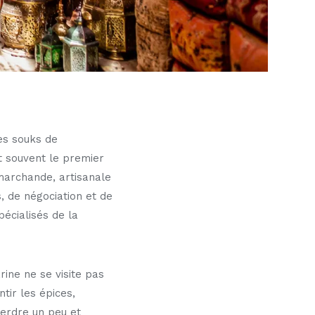
es souks de
t souvent le premier
marchande, artisanale
, de négociation et de
pécialisés de la
ine ne se visite pas
tir les épices,
perdre un peu et