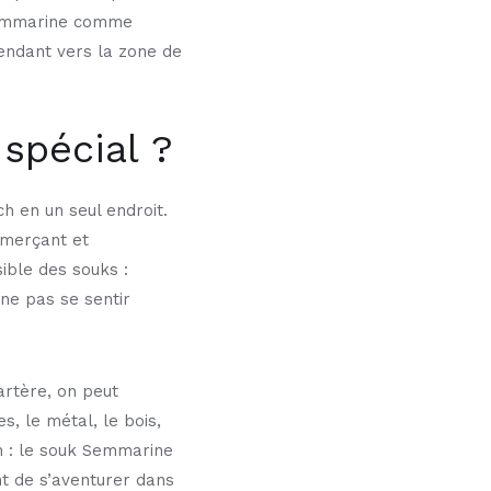
 Semmarine comme
tendant vers la zone de
spécial ?
h en un seul endroit.
ommerçant et
sible des souks :
ne pas se sentir
artère, on peut
s, le métal, le bois,
on : le souk Semmarine
nt de s’aventurer dans