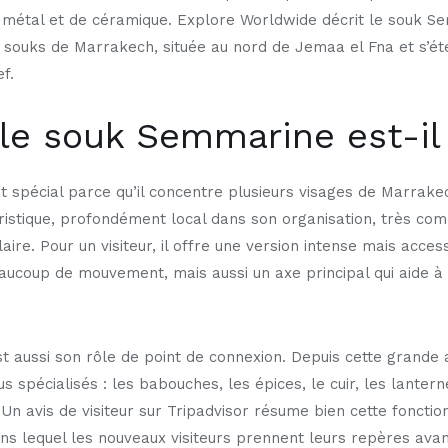
 de métal et de céramique. Explore Worldwide décrit le souk
s souks de Marrakech, située au nord de Jemaa el Fna et s’é
f.
le souk Semmarine est-il 
spécial parce qu’il concentre plusieurs visages de Marrakec
touristique, profondément local dans son organisation, très c
ire. Pour un visiteur, il offre une version intense mais acces
aucoup de mouvement, mais aussi un axe principal qui aide à 
’est aussi son rôle de point de connexion. Depuis cette grande 
s spécialisés : les babouches, les épices, le cuir, les lanterne
. Un avis de visiteur sur Tripadvisor résume bien cette foncti
ns lequel les nouveaux visiteurs prennent leurs repères ava