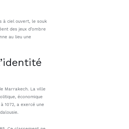
à ciel ouvert, le souk
réent des jeux d’ombre
nne au lieu une
’identité
de Marrakech. La ville
olitique, économique
à 1072, a exercé une
dalousie.
985. Ce classement ne