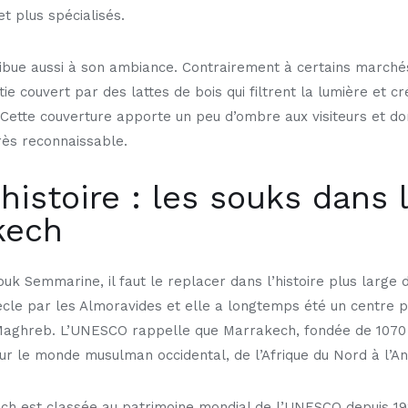
et plus spécialisés.
ibue aussi à son ambiance. Contrairement à certains marchés 
e couvert par des lattes de bois qui filtrent la lumière et c
Cette couverture apporte un peu d’ombre aux visiteurs et do
rès reconnaissable.
histoire : les souks dans l
kech
k Semmarine, il faut le replacer dans l’histoire plus large 
ècle par les Almoravides et elle a longtemps été un centre p
 Maghreb. L’UNESCO rappelle que Marrakech, fondée de 1070 
ur le monde musulman occidental, de l’Afrique du Nord à l’An
h est classée au patrimoine mondial de l’UNESCO depuis 1