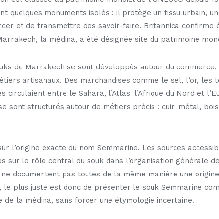
 quelques monuments isolés : il protège un tissu urbain, un
rcer et de transmettre des savoir-faire. Britannica confirme
Marrakech, la médina, a été désignée site du patrimoine mond
ouks de Marrakech se sont développés autour du commerce, 
tiers artisanaux. Des marchandises comme le sel, l’or, les te
 circulaient entre le Sahara, l’Atlas, l’Afrique du Nord et l’
e sont structurés autour de métiers précis : cuir, métal, bois, 
 sur l’origine exacte du nom Semmarine. Les sources accessi
es sur le rôle central du souk dans l’organisation générale 
 ne documentent pas toutes de la même manière une origine 
ux, le plus juste est donc de présenter le souk Semmarine c
 de la médina, sans forcer une étymologie incertaine.